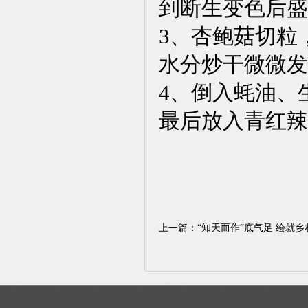
到断生变色后盛
3、杏鲍菇切粒
水分炒干微微发
4、倒入蚝油、
最后放入青红辣
上一篇：
“知天而作”底气足 绘就乡