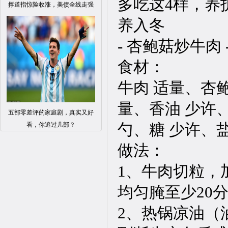
撑道指惊险收涨，美债全线走强
- 杏鲍菇炒牛肉 
食材：
牛肉 适量、杏鲍
量、香油 少许、
五部零差评的家庭剧，真实又好
勺、糖 少许、
看，你追过几部？
做法：
1、牛肉切粒，
均匀腌至少20分
2、热锅凉油（