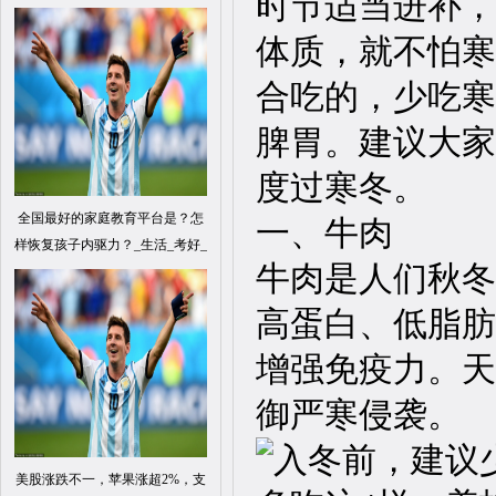
时节适当进补，
体质，就不怕寒
合吃的，少吃寒
脾胃。建议大家
度过寒冬。
全国最好的家庭教育平台是？怎
一、牛肉
样恢复孩子内驱力？_生活_考好_
牛肉是人们秋冬
高蛋白、低脂肪
增强免疫力。天
御严寒侵袭。
美股涨跌不一，苹果涨超2%，支